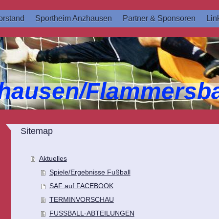
rstand
Sportheim Anzhausen
Partner & Sponsoren
Lin
hausen/Flammersba
Sitemap
Aktuelles
Spiele/Ergebnisse Fußball
SAF auf FACEBOOK
TERMINVORSCHAU
FUSSBALL-ABTEILUNGEN