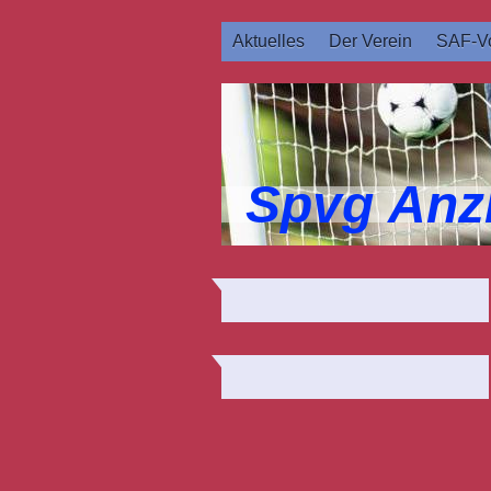
Aktuelles
Der Verein
SAF-Vo
Spvg Anz