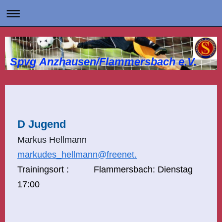
Spvg Anzhausen/Flammersbach e.V.
D Jugend
Markus Hellmann
marku
de
s_hellmann@freenet.
Trainingsort :
Flammersbach: Dienstag
17:00