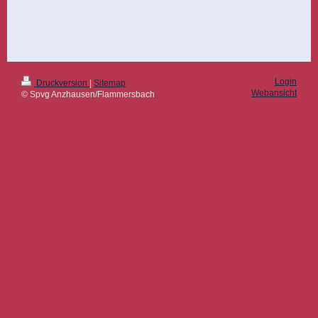
Login
Druckversion
|
Sitemap
Webansicht
© Spvg Anzhausen/Flammersbach