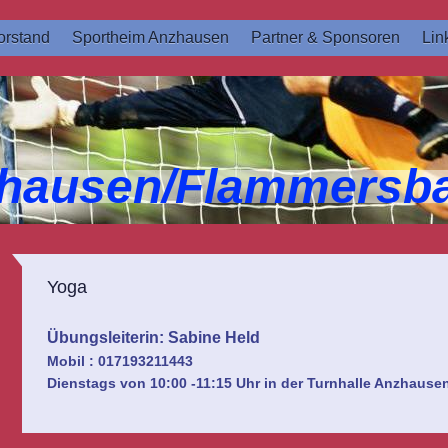
rstand
Sportheim Anzhausen
Partner & Sponsoren
Lin
hausen/Flammersba
Yoga
Übungsleiterin: Sabine Held
Mobil : 017193211443
Dienstags von 10:00 -11:15 Uhr in der Turnhalle Anzhause