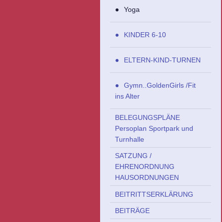
Yoga
KINDER 6-10
ELTERN-KIND-TURNEN
Gymn..GoldenGirls /Fit
ins Alter
BELEGUNGSPLÄNE
Persoplan Sportpark und
Turnhalle
SATZUNG /
EHRENORDNUNG
HAUSORDNUNGEN
BEITRITTSERKLÄRUNG
BEITRÄGE