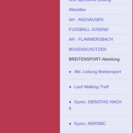
Aktuelles
AH - ANZHAUSEN
FUSSBALL-JUGEND
AH - FLAMMERSBACH
BOGENSCHÜTZEN
BREITENSPORT-Abteilung
Abt.-Leitung Breitensport
Lauf-Walking-Treff
Gymn. DIENSTAG NACH
8
Gymn. AEROBIC