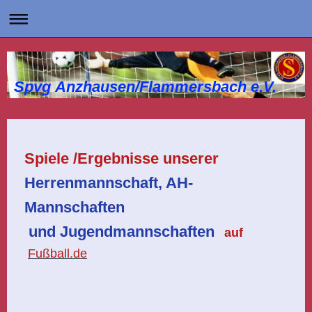
Spvg Anzhausen/Flammersbach e.V.
Spiele /Ergebnisse
unserer
Herrenmannschaft, AH-
Mannschaften
und
Jugendmannschaften
auf
Fußball.de