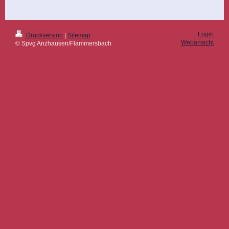
Login
Druckversion
|
Sitemap
Webansicht
© Spvg Anzhausen/Flammersbach